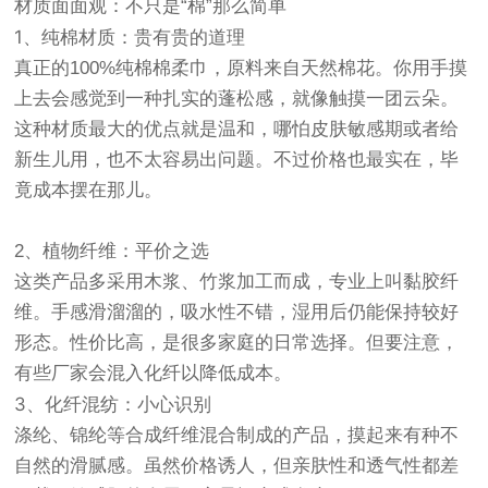
材质面面观：不只是“棉”那么简单
1、纯棉材质：贵有贵的道理
真正的100%纯棉棉柔巾，原料来自天然棉花。你用手摸
上去会感觉到一种扎实的蓬松感，就像触摸一团云朵。
这种材质最大的优点就是温和，哪怕皮肤敏感期或者给
新生儿用，也不太容易出问题。不过价格也最实在，毕
竟成本摆在那儿。
2、植物纤维：平价之选
这类产品多采用木浆、竹浆加工而成，专业上叫黏胶纤
维。手感滑溜溜的，吸水性不错，湿用后仍能保持较好
形态。性价比高，是很多家庭的日常选择。但要注意，
有些厂家会混入化纤以降低成本。
3、化纤混纺：小心识别
涤纶、锦纶等合成纤维混合制成的产品，摸起来有种不
自然的滑腻感。虽然价格诱人，但亲肤性和透气性都差