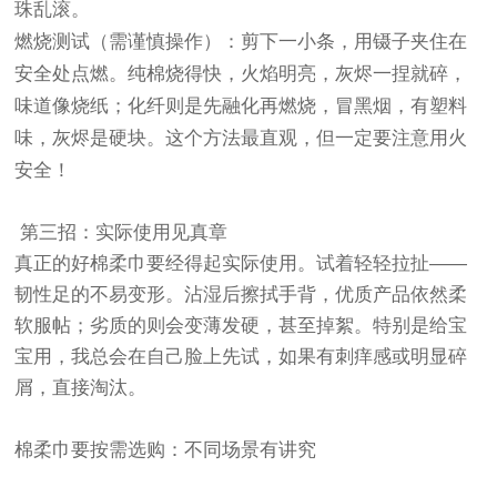
珠乱滚。
燃烧测试（需谨慎操作）：剪下一小条，用镊子夹住在
安全处点燃。纯棉烧得快，火焰明亮，灰烬一捏就碎，
味道像烧纸；化纤则是先融化再燃烧，冒黑烟，有塑料
味，灰烬是硬块。这个方法最直观，但一定要注意用火
安全！
第三招：实际使用见真章
真正的好棉柔巾要经得起实际使用。试着轻轻拉扯——
韧性足的不易变形。沾湿后擦拭手背，优质产品依然柔
软服帖；劣质的则会变薄发硬，甚至掉絮。特别是给宝
宝用，我总会在自己脸上先试，如果有刺痒感或明显碎
屑，直接淘汰。
棉柔巾要按需选购：不同场景有讲究