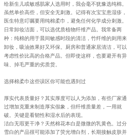
给新生儿或敏感肌家人选用时，我会毫不犹豫选纯棉。
虽然单价高些，但安全无刺激。记得有次宝宝患湿疹，
医生特意叮嘱要用纯棉柔巾，避免任何化学成分刺激。
日常卸妆洁面，可以选优质植物纤维产品。我常备两
种：纯棉的用于晨间敏感时段的清洁，竹纤维的则用来
卸妆，吸油效果好又环保。
厨房和普通家居清洁，可以
考虑性价比高的合格产品。但即使这样，也要避开有异
味、掉毛严重的劣质货。
选择棉柔巾这些误区你可能也遇到过
厚实代表质量好？其实厚度可以人为添加，有些厂家通
过增加克重来制造厚实假象，但纤维质量差，一用就
破。关键是看韧性和湿水后的表现。
洁白无瑕更干净？天然棉花本白是微微的乳黄色。过分
雪白的产品很可能添加了荧光增白剂，长期接触皮肤并