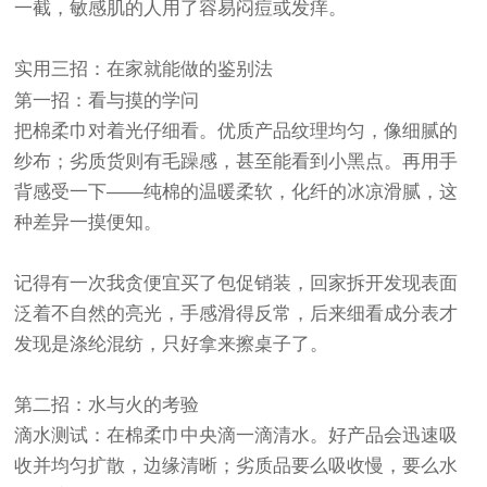
一截，敏感肌的人用了容易闷痘或发痒。
实用三招：在家就能做的鉴别法
第一招：看与摸的学问
把棉柔巾对着光仔细看。优质产品纹理均匀，像细腻的
纱布；劣质货则有毛躁感，甚至能看到小黑点。再用手
背感受一下——纯棉的温暖柔软，化纤的冰凉滑腻，这
种差异一摸便知。
记得有一次我贪便宜买了包促销装，回家拆开发现表面
泛着不自然的亮光，手感滑得反常，后来细看成分表才
发现是涤纶混纺，只好拿来擦桌子了。
第二招：水与火的考验
滴水测试：在棉柔巾中央滴一滴清水。好产品会迅速吸
收并均匀扩散，边缘清晰；劣质品要么吸收慢，要么水